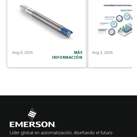
exigentes
IA
Aug 6, 2026
MÁS
Aug 3, 2026
INFORMACIÓN
I
Líder global en automatización, diseñando el futuro