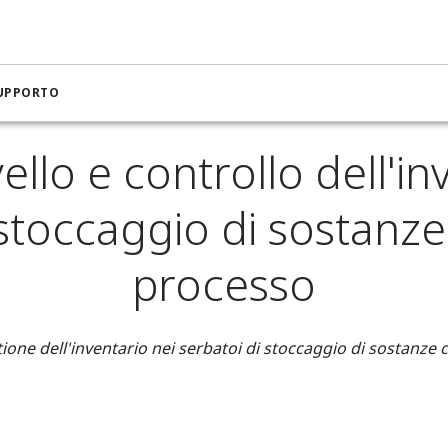
SUPPORTO
ra per l'industria chimica
Misura di livello per serbatoi di sto
vello e controllo dell'i
 stoccaggio di sostanze
processo
tione dell'inventario nei serbatoi di stoccaggio di sostanze 