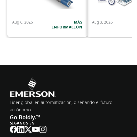
Aug 6, 2026
MÁS
Aug 3, 2026
INFORMACIÓN
I
Líder global en automatización, diseñando el futuro
autónomo.
Go Boldly.™
SÍGANOS EN