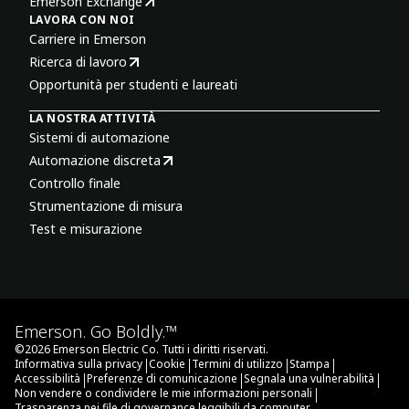
Emerson Exchange
LAVORA CON NOI
Carriere in Emerson
Ricerca di lavoro
Opportunità per studenti e laureati
LA NOSTRA ATTIVITÀ
Sistemi di automazione
Automazione discreta
Controllo finale
Strumentazione di misura
Test e misurazione
Emerson. Go Boldly.™
©
2026
Emerson Electric Co. Tutti i diritti riservati.
|
|
|
|
Informativa sulla privacy
Cookie
Termini di utilizzo
Stampa
|
|
|
Accessibilità
Preferenze di comunicazione
Segnala una vulnerabilità
|
Non vendere o condividere le mie informazioni personali
Trasparenza nei file di governance leggibili da computer