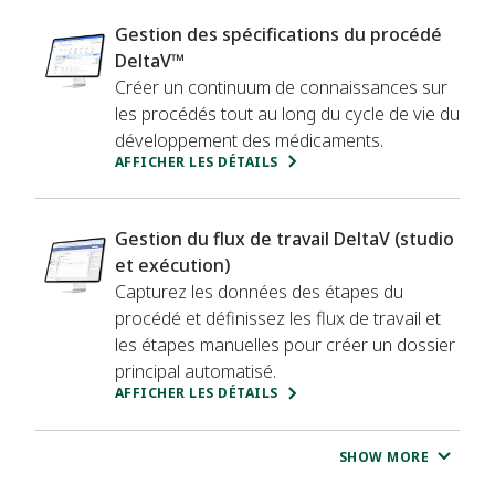
recherche, en passant par le rapport des risques et
Gestion des spécifications du procédé
l’élimination des données manuelles grâce aux outils
DeltaV™
de flux de travail, les technologies habilitantes
Créer un continuum de connaissances sur
d’Emerson accélèrent votre flux de production.
les procédés tout au long du cycle de vie du
développement des médicaments.
AFFICHER LES DÉTAILS
Gestion du flux de travail DeltaV (studio
et exécution)
Capturez les données des étapes du
procédé et définissez les flux de travail et
les étapes manuelles pour créer un dossier
principal automatisé.
AFFICHER LES DÉTAILS
SHOW MORE