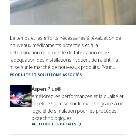
Le temps et les efforts nécessaires à l’évaluation de
nouveaux médicaments potentiels et à la
détermination du procédé de fabrication et de
l’adéquation des installations risquent de ralentir la
mise sur le marché de nouveaux produits. Pour
réduire les délais de mise sur le marché et simplifier le
PRODUITS ET SOLUTIONS ASSOCIÉS
flux de production, la technologie en un clic vous
permet de saisir les procédés et les définitions de
Aspen Plus®
produit pour un transfert rapide des recettes de
Améliorez les performances et la qualité et
fabrication. Cela vous permet de déterminer quelle
accélérez la mise sur le marché grâce à un
installation dispose des capacités les plus adaptées
logiciel de simulation pour les procédés
pour un nouveau produit et d’identifier les éventuelles
biotechnologiques.
AFFICHER LES DÉTAILS
modifications nécessaires des installations. De la
simulation de procédé à la collecte des données de la