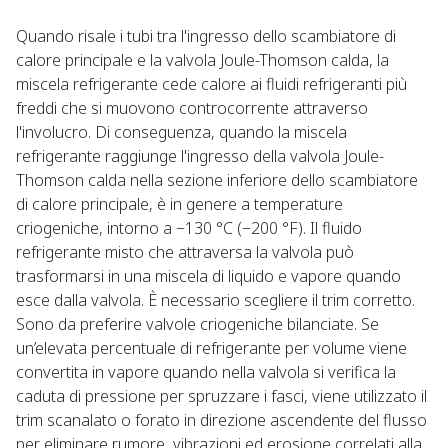
Quando risale i tubi tra l'ingresso dello scambiatore di
calore principale e la valvola Joule-Thomson calda, la
miscela refrigerante cede calore ai fluidi refrigeranti più
freddi che si muovono controcorrente attraverso
l'involucro. Di conseguenza, quando la miscela
refrigerante raggiunge l'ingresso della valvola Joule-
Thomson calda nella sezione inferiore dello scambiatore
di calore principale, è in genere a temperature
criogeniche, intorno a −130 °C (−200 °F). Il fluido
refrigerante misto che attraversa la valvola può
trasformarsi in una miscela di liquido e vapore quando
esce dalla valvola. È necessario scegliere il trim corretto.
Sono da preferire valvole criogeniche bilanciate. Se
un’elevata percentuale di refrigerante per volume viene
convertita in vapore quando nella valvola si verifica la
caduta di pressione per spruzzare i fasci, viene utilizzato il
trim scanalato o forato in direzione ascendente del flusso
per eliminare rumore, vibrazioni ed erosione correlati alla