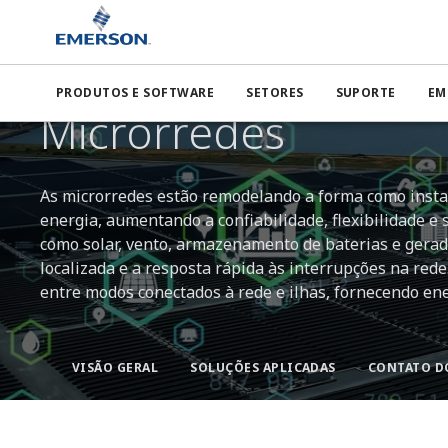
Emerson
Indústrias
Energia
Microrredes
PRODUTOS E SOFTWARE
SETORES
SUPORTE
EM
ENERGIA ESCALÁVEL E CONFIÁVEL PARA CENÁRIOS ENERGÉTI
Microrredes
As microrredes estão remodelando a forma como instal
energia, aumentando a confiabilidade, flexibilidade e 
como solar, vento, armazenamento de baterias e gera
localizada e a resposta rápida às interrupções na red
entre modos conectados à rede e ilhas, fornecendo ener
VISÃO GERAL
SOLUÇÕES APLICADAS
CONTATO D