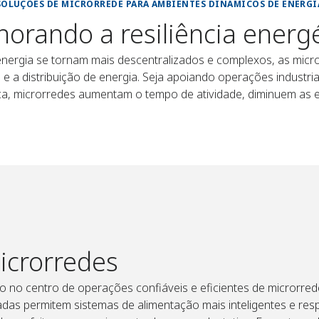
SOLUÇÕES DE MICRORREDE PARA AMBIENTES DINÂMICOS DE ENERGI
orando a resiliência energ
energia se tornam mais descentralizados e complexos, as mic
o e a distribuição de energia. Seja apoiando operações industr
tica, microrredes aumentam o tempo de atividade, diminuem as
mas de controle e de monitoramento inteligentes capacitam os
real — equilibrando a carga, o armazenamento e a geração com
icrorredes
 no centro de operações confiáveis e eficientes de microrred
adas permitem sistemas de alimentação mais inteligentes e re