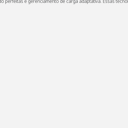
o perfeitas e gerenciamento de carga adaptativa. Essas tecno
es, desde sistemas em escala de campus até parques industr
 cibernética, diagnóstico e monitoramento remoto melhoram 