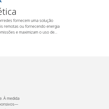
A
ética
rorredes fornecem uma solução
iais remotas ou fornecendo energia
 emissões e maximizam o uso de
 operadores a gerenciar ativos
 precisão e agilidade.
e. À medida
sponsivos—