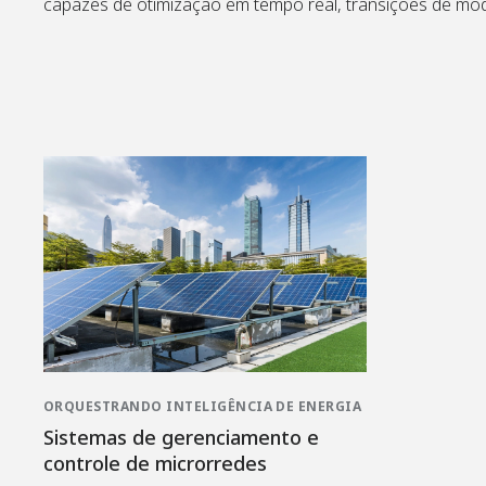
capazes de otimização em tempo real, transições de mod
suportam uma ampla gama de configurações de microrred
remotos, enquanto ferramentas integradas de segurança
visibilidade, resiliência e confiança operacional.
ORQUESTRANDO INTELIGÊNCIA DE ENERGIA
Sistemas de gerenciamento e
controle de microrredes