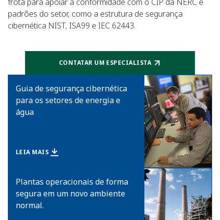
frota para apoiar a conformidade com o CIP da NERC e
padrões do setor, como a estrutura de segurança
cibernética NIST, ISA99 e IEC 62443.
CONTATAR UM ESPECIALISTA
Guia de segurança cibernética
para os setores de energia e
água
LEIA MAIS
Plantas operacionais de forma
segura em um novo ambiente
normal.