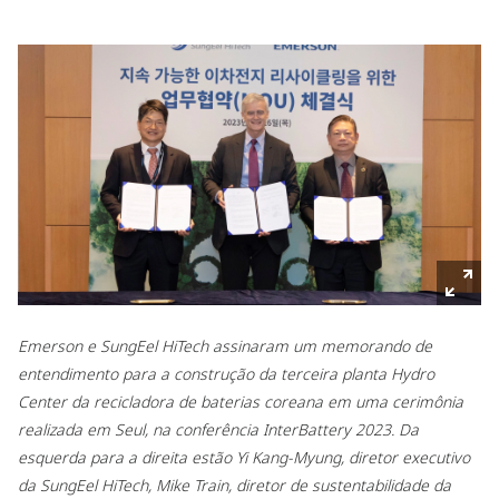
Emerson e SungEel HiTech assinaram um memorando de
entendimento para a construção da terceira planta Hydro
Center da recicladora de baterias coreana em uma cerimônia
realizada em Seul, na conferência InterBattery 2023. Da
esquerda para a direita estão Yi Kang-Myung, diretor executivo
da SungEel HiTech, Mike Train, diretor de sustentabilidade da