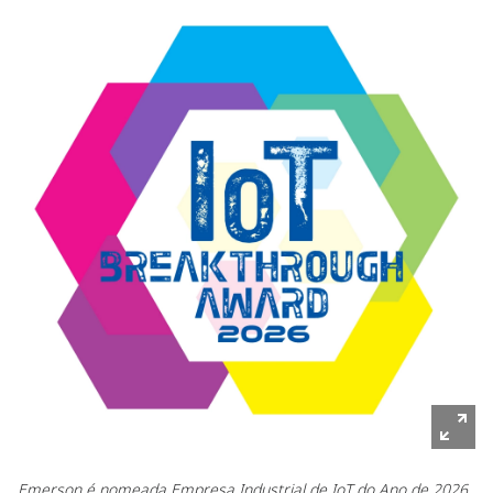
Emerson é nomeada Empresa Industrial de IoT do Ano de 2026,