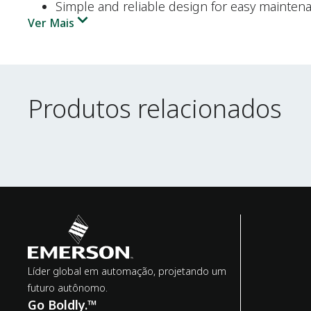
Simple and reliable design for easy mainten
Ver Mais
Produtos relacionados
Produtos relacionados
Líder global em automação, projetando um
futuro autônomo.
Go Boldly.™