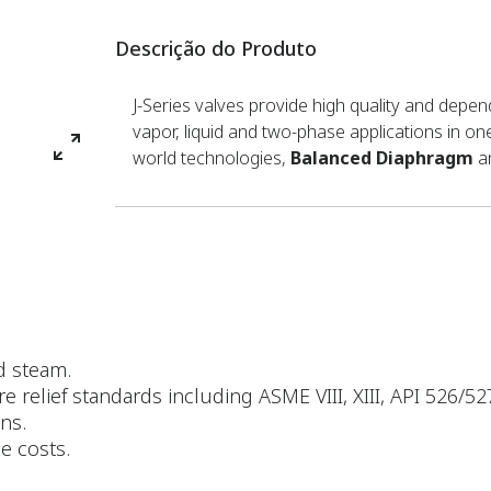
Descrição do Produto
J-Series valves provide high quality and depen
vapor, liquid and two-phase applications in on
world technologies,
Balanced Diaphragm
a
nd steam.
re relief standards including ASME VIII, XIII, API 526/
ns.
e costs.