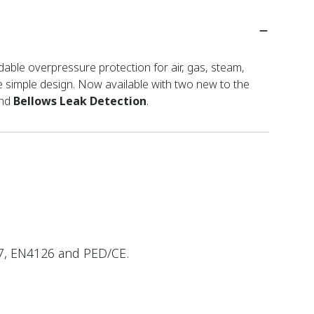
dable overpressure protection for air, gas, steam,
e simple design. Now available with two new to the
nd
Bellows Leak Detection
.
527, EN4126 and PED/CE.