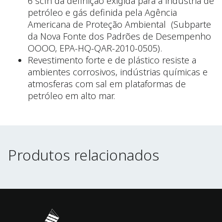
6 scfh da definição exigida para a indústria de
petróleo e gás definida pela Agência
Americana de Proteção Ambiental (Subparte
da Nova Fonte dos Padrões de Desempenho
OOOO, EPA-HQ-QAR-2010-0505).
Revestimento forte e de plástico resiste a
ambientes corrosivos, indústrias químicas e
atmosferas com sal em plataformas de
petróleo em alto mar.
Produtos relacionados
Produtos relacionados