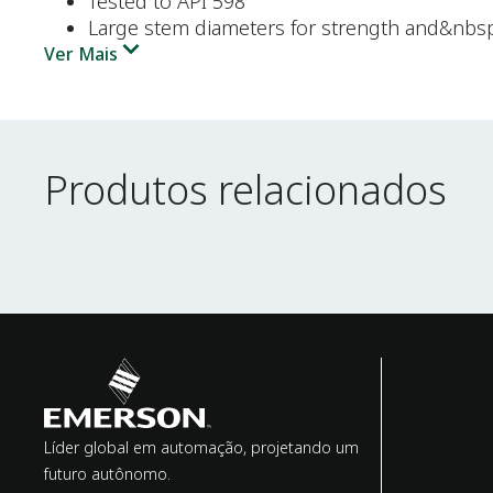
Tested to API 598
Large stem diameters for strength and&nbsp
Ver Mais
Produtos relacionados
Produtos relacionados
Líder global em automação, projetando um
futuro autônomo.