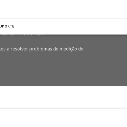
da medição de nível
de nível
SUPORTE
tes a resolver problemas de medição de