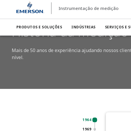
Instrumentação de medição
Instrumentação de medição
Medição de nível
História 
História da medição 
PRODUTOS E SOLUÇÕES
INDÚSTRIAS
SERVIÇOS E 
Mais de 50 anos de experiência ajudando nossos clien
nível.​
1964
1969