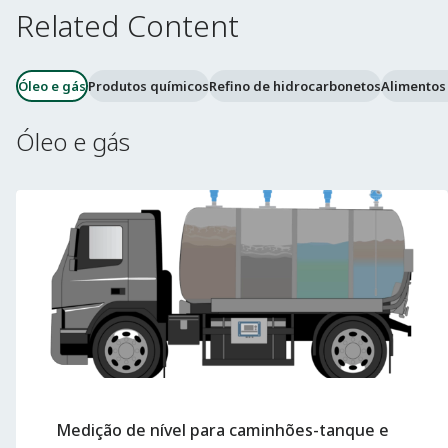
Related Content
Óleo e gás
Produtos químicos
Refino de hidrocarbonetos
Alimentos
Óleo e gás
Medição de nível para caminhões-tanque e