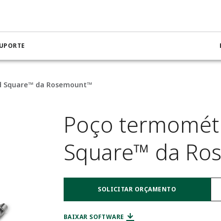
SUPORTE
d Square™ da Rosemount™
Poço termométr
Square™ da Ro
SOLICITAR ORÇAMENTO
BAIXAR SOFTWARE