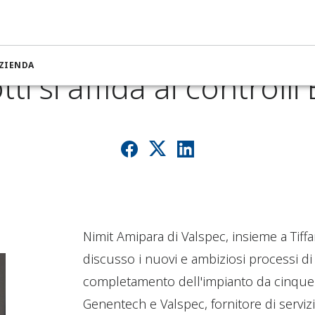
uovo impianto Genentec
ZIENDA
otti si affida ai control
Nimit Amipara di Valspec, insieme a Tif
discusso i nuovi e ambiziosi processi di
completamento dell'impianto da cinque 
Genentech e Valspec, fornitore di servizi