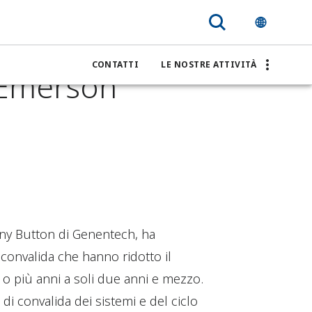
h per
CONTATTI
LE NOSTRE ATTIVITÀ
li Emerson
fany Button di Genentech, ha
 convalida che hanno ridotto il
o più anni a soli due anni e mezzo.
 di convalida dei sistemi e del ciclo