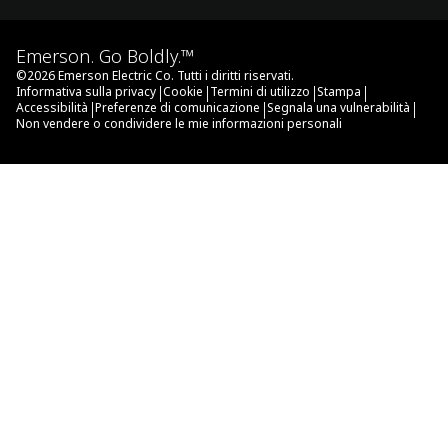
Emerson. Go Boldly.™
©
2026
Emerson Electric Co. Tutti i diritti riservati.
|
|
|
|
Informativa sulla privacy
Cookie
Termini di utilizzo
Stampa
|
|
|
Accessibilità
Preferenze di comunicazione
Segnala una vulnerabilità
Non vendere o condividere le mie informazioni personali