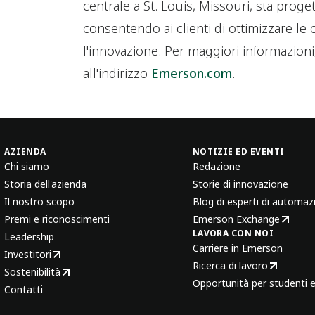
centrale a St. Louis, Missouri, sta prog
consentendo ai clienti di ottimizzare le 
l'innovazione. Per maggiori informazioni, 
all'indirizzo
Emerson.com
.
AZIENDA
NOTIZIE ED EVENTI
Chi siamo
Redazione
Storia dell'azienda
Storie di innovazione
Il nostro scopo
Blog di esperti di automaz
Premi e riconoscimenti
Emerson Exchange
LAVORA CON NOI
Leadership
Carriere in Emerson
Investitori
Ricerca di lavoro
Sostenibilità
Opportunità per studenti e
Contatti