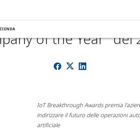
on nominata "Industri
ZIENDA
any of the Year" del
IoT Breakthrough Awards premia l'aziend
indirizzare il futuro delle operazioni au
artificiale