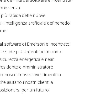
e definita dal software e incentrata
ione senza
più rapida delle nuove
l'intelligenza artificiale definenedo
ome.
dal software di Emerson è incentrato
elle sfide più urgenti nel mondo:
, sicurezza energetica e near-
Presidente e Amministratore
onosce i nostri investimenti in
e aiutano i nostri clienti a
osizionarsi per un futuro