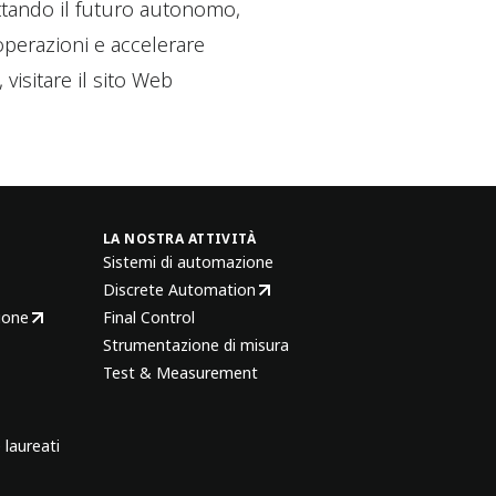
ettando il futuro autonomo,
operazioni e accelerare
visitare il sito Web
LA NOSTRA ATTIVITÀ
Sistemi di automazione
Discrete Automation
ione
Final Control
Strumentazione di misura
Test & Measurement
 laureati