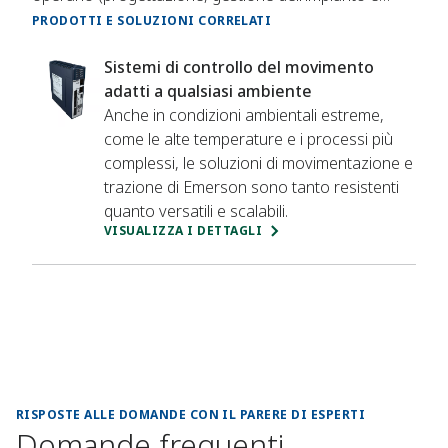
produzione), possono ottenere i dati fondamentali di
PRODOTTI E SOLUZIONI CORRELATI
cui necessitano in modo affidabile, sicuro e in tempo
reale.
Sistemi di controllo del movimento
adatti a qualsiasi ambiente
Anche in condizioni ambientali estreme,
come le alte temperature e i processi più
complessi, le soluzioni di movimentazione e
trazione di Emerson sono tanto resistenti
quanto versatili e scalabili.
VISUALIZZA I DETTAGLI
RISPOSTE ALLE DOMANDE CON IL PARERE DI ESPERTI
Domande frequenti