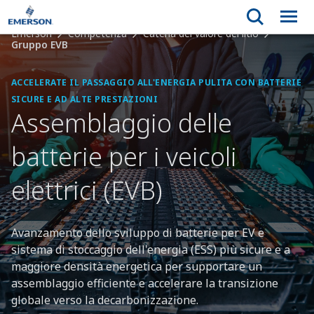
Emerson
Competenza
Catena del valore del litio
Gruppo EVB
ACCELERATE IL PASSAGGIO ALL'ENERGIA PULITA CON BATTERIE
SICURE E AD ALTE PRESTAZIONI
Assemblaggio delle
batterie per i veicoli
elettrici (EVB)
Avanzamento dello sviluppo di batterie per EV e
sistema di stoccaggio dell'energia (ESS) più sicure e a
maggiore densità energetica per supportare un
assemblaggio efficiente e accelerare la transizione
globale verso la decarbonizzazione.