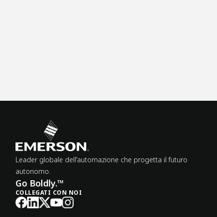
di
en
e
di
m
Leader globale dell'automazione che progetta il futuro
autonomo.
Go Boldly.™
COLLEGATI CON NOI