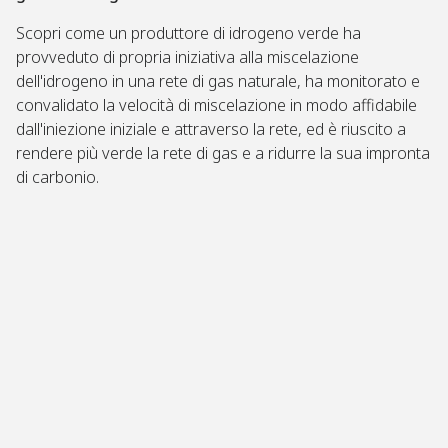
H
L
'
A
E
E
E
C
Scopri come un produttore di idrogeno verde ha
G
P
N
C
provveduto di propria iniziativa alla miscelazione
U
E
E
E
I
R
R
L
dell'idrogeno in una rete di gas naturale, ha monitorato e
D
D
G
E
convalidato la velocità di miscelazione in modo affidabile
A
I
I
R
L
T
A
A
dall'iniezione iniziale e attraverso la rete, ed è riuscito a
'
E
P
L
rendere più verde la rete di gas e a ridurre la sua impronta
A
R
R
E
G
I
O
P
di carbonio.
I
D
M
R
L
U
U
E
I
C
O
S
T
E
V
T
À
A
E
A
O
L
S
Z
P
M
O
I
E
I
S
O
R
N
T
N
A
I
E
I
T
M
N
D
I
O
I
I
V
G
B
P
A
L
I
R
I
L
O
Il
S
I
D
P
T
U
p