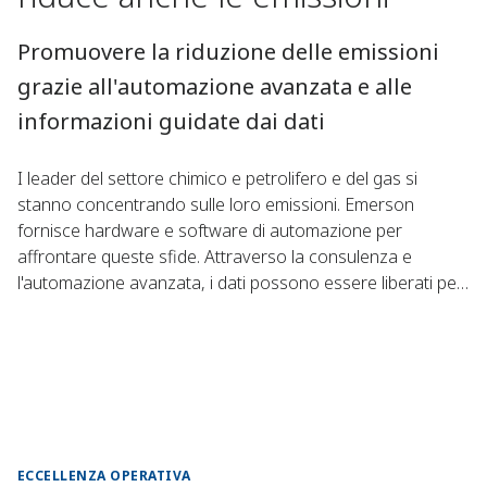
Promuovere la riduzione delle emissioni
grazie all'automazione avanzata e alle
informazioni guidate dai dati
I leader del settore chimico e petrolifero e del gas si
stanno concentrando sulle loro emissioni. Emerson
fornisce hardware e software di automazione per
affrontare queste sfide. Attraverso la consulenza e
l'automazione avanzata, i dati possono essere liberati per
liberare la potenza del software per ottenere le massime
prestazioni. Supportata da una strumentazione avanzata,
questa potenza analitica consente di selezionare i progetti
giusti per ridurre il consumo energetico e le emissioni.
ECCELLENZA OPERATIVA