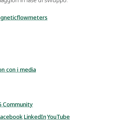
aggiori in fase di sviluppo.
neticflowmeters
on con i media
5 Community
Facebook
LinkedIn
YouTube