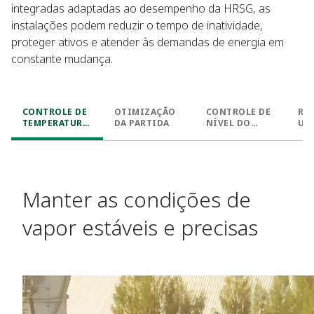
integradas adaptadas ao desempenho da HRSG, as
instalações podem reduzir o tempo de inatividade,
proteger ativos e atender às demandas de energia em
constante mudança.
CONTROLE DE
OTIMIZAÇÃO
CONTROLE DE
RE
TEMPERATURA
DA PARTIDA
NÍVEL DO
UN
DO VAPOR
TAMBOR
Manter as condições de
vapor estáveis e precisas