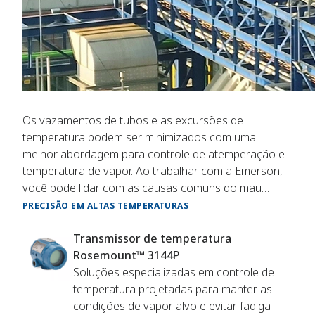
Os vazamentos de tubos e as excursões de
temperatura podem ser minimizados com uma
melhor abordagem para controle de atemperação e
temperatura de vapor. Ao trabalhar com a Emerson,
você pode lidar com as causas comuns do mau
controle de temperatura do vapor e minimizar as
PRECISÃO EM ALTAS TEMPERATURAS
interrupções.
Transmissor de temperatura
Rosemount™ 3144P
Soluções especializadas em controle de
temperatura projetadas para manter as
condições de vapor alvo e evitar fadiga