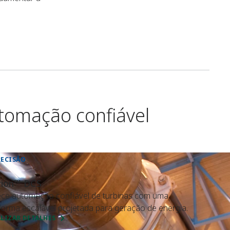
tomação confiável
RECISÃO
tion™ DCS
ce automação confiável de turbinas com uma
forma escalável projetada para geração de energia.
LIZAR DETALHES