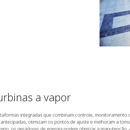
urbinas a vapor
lataformas integradas que combinam controle, monitoramento 
 antecipadas, otimizam os pontos de ajuste e melhoram a tom
ampo, os geradores de energia podem otimizar a manutenção,