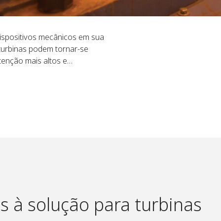
ispositivos mecânicos em sua
e turbinas podem tornar-se
tenção mais altos e
s e elétricos atualizados
EM obsoleta e fornecem um
operacional.
 à solução para turbinas