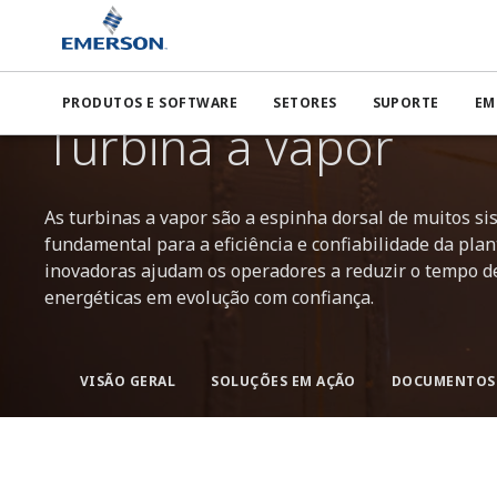
Emerson
...
Energia
Geração de energia de gás natural
PRODUTOS E SOFTWARE
SETORES
SUPORTE
EM
DESEMPENHO DE GERAÇÃO DE ENERGIA
Turbina a vapor
As turbinas a vapor são a espinha dorsal de muitos s
fundamental para a eficiência e confiabilidade da plant
inovadoras ajudam os operadores a reduzir o tempo de 
energéticas em evolução com confiança.
VISÃO GERAL
SOLUÇÕES EM AÇÃO
DOCUMENTOS 