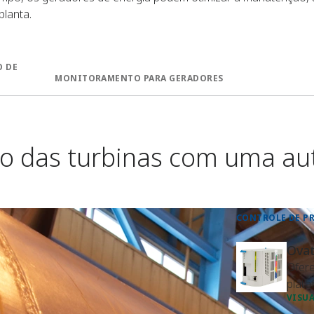
planta.
 DE
MONITORAMENTO PARA GERADORES
 das turbinas com uma au
CONTROLE DE P
Ova
Ofere
plata
VISUA