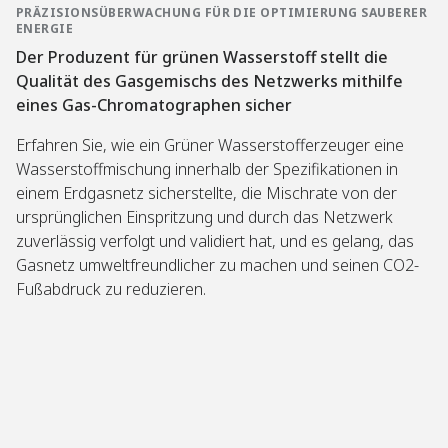
T
E
E
A
PRÄZISIONSÜBERWACHUNG FÜR DIE OPTIMIERUNG SAUBERER
O
C
M
T
ENERGIE
M
K
A
I
Der Produzent für grünen Wasserstoff stellt die
A
A
N
O
T
G
A
N
Qualität des Gasgemischs des Netzwerks mithilfe
I
E
G
E
eines Gas-Chromatographen sicher
S
E
E
R
I
R
M
H
E
K
E
Ö
Erfahren Sie, wie ein Grüner Wasserstofferzeuger eine
R
E
N
H
Wasserstoffmischung innerhalb der Spezifikationen in
U
N
T
T
N
N
F
D
einem Erdgasnetz sicherstellte, die Mischrate von der
G
U
Ö
I
ursprünglichen Einspritzung und durch das Netzwerk
F
N
R
E
Ü
G
D
P
zuverlässig verfolgt und validiert hat, und es gelang, das
R
M
E
R
Gasnetz umweltfreundlicher zu machen und seinen CO2-
F
I
R
O
L
N
T
D
Fußabdruck zu reduzieren.
E
I
N
U
X
M
A
K
I
I
C
T
B
E
H
I
L
R
H
O
E
T
A
N
B
A
L
S
E
B
T
L
T
F
I
E
R
A
G
I