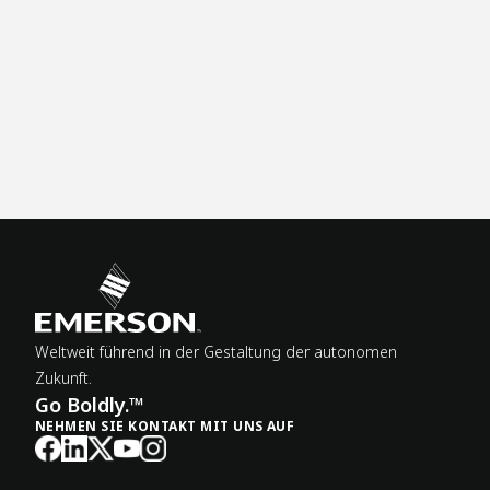
fü
Ja
di
si
Ei
be
Weltweit führend in der Gestaltung der autonomen
Zukunft.
Go Boldly.™
NEHMEN SIE KONTAKT MIT UNS AUF