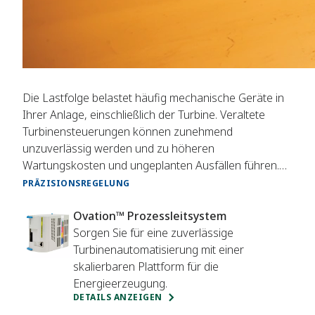
Die Lastfolge belastet häufig mechanische Geräte in
Ihrer Anlage, einschließlich der Turbine. Veraltete
Turbinensteuerungen können zunehmend
unzuverlässig werden und zu höheren
Wartungskosten und ungeplanten Ausfällen führen.
Aktualisierte mechanische und elektrische
PRÄZISIONSREGELUNG
Steuerungen ermöglichen einen nahtlosen Übergang
von der herkömmlichen OEM-Automatisierung und
Ovation™ Prozessleitsystem
bieten ein vollständig integriertes System für jedes
Sorgen Sie für eine zuverlässige
Betriebsprofil.
Turbinenautomatisierung mit einer
skalierbaren Plattform für die
Energieerzeugung.
DETAILS ANZEIGEN