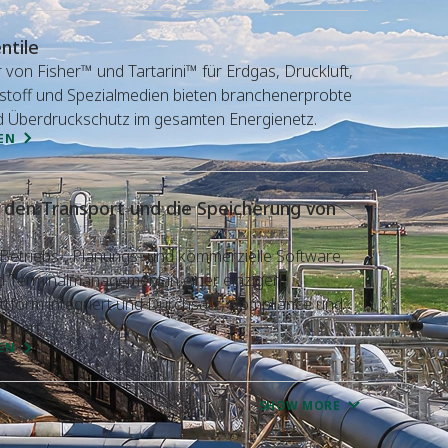
ntile
 von Fisher™ und Tartarini™ für Erdgas, Druckluft,
toff und Spezialmedien bieten branchenerprobte
d Überdruckschutz im gesamten Energienetz.
EN
 den Transport und die Speicherung von
e Betriebs-, Planungs- und kommerzielle Software,
nd Terminalmanagement in einer einzigen,
lattform integriert und Durchsatz, Compliance und
imiert.
EN
SHOW MORE