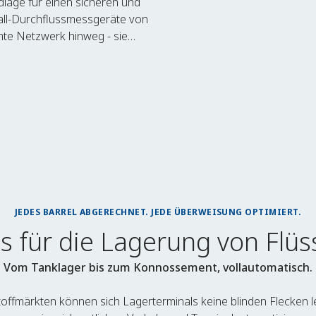
dlage für einen sicheren und
chall-Durchflussmessgeräte von
mte Netzwerk hinweg - sie
 stellen sicher, dass jedes
ehr
JEDES BARREL ABGERECHNET. JEDE ÜBERWEISUNG OPTIMIERT.
s für die Lagerung von Flüs
Vom Tanklager bis zum Konnossement, vollautomatisch.
toffmärkten können sich Lagerterminals keine blinden Flecken le