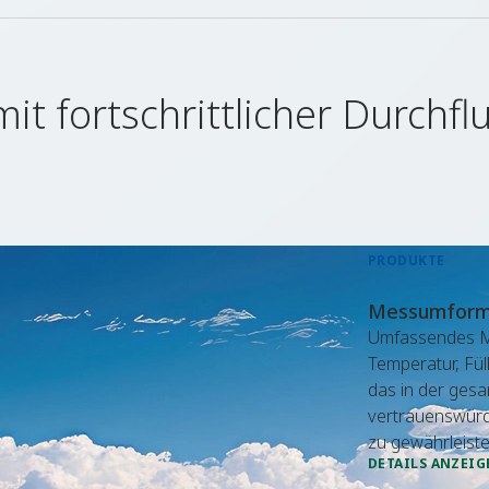
t fortschrittlicher Durchfl
PRODUKTE
Messumforme
Umfassendes Mes
Temperatur, Fü
das in der ges
vertrauenswürdi
zu gewährleist
DETAILS ANZEIG