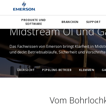
Emerson
Branchen
Öl und Gas
Midstream Öl und G
PRODUKTE UND
BRANCHEN
SUPPORT
VERBINDUNG DER PRODUKTION MIT DEN MÄRKTEN
SOFTWARE
Midstream Öl und G
Das Fachwissen von Emerson bringt Klarheit in Midst
und deckt Betriebsabläufe, Sicherheit und Vorschrifte
ÜBERSICHT
PIPELINE-BETRIEB
KLEMMEN
GA
Vom Bohrlochko