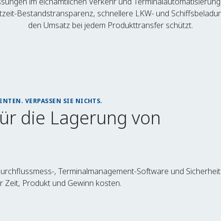
ungen im eichamtlichen Verkehr und Terminalautomatisierungss
tzeit-Bestandstransparenz, schnellere LKW- und Schiffsbeladu
den Umsatz bei jedem Produkttransfer schützt.
NTEN. VERPASSEN SIE NICHTS.
für die Lagerung von
Durchflussmess-, Terminalmanagement-Software und Sicherhei
er Zeit, Produkt und Gewinn kosten.