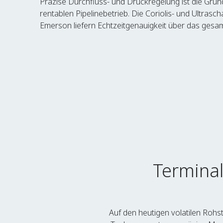
Präzise Durchfluss- und Druckregelung ist die Grun
rentablen Pipelinebetrieb. Die Coriolis- und Ultras
Emerson liefern Echtzeitgenauigkeit über das gesa
maximieren den Durchsatz, verhindern Überdruck und
Barrel und jeder Kubikzentimeter wird berücksichtigt. beim eichamtlichen Verk
berücksichtigt wird.
Terminal
Auf den heutigen volatilen Rohs