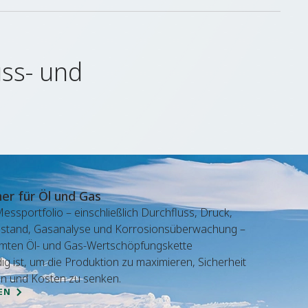
uss- und
r für Öl und Gas
sportfolio – einschließlich Durchfluss, Druck,
llstand, Gasanalyse und Korrosionsüberwachung –
amten Öl- und Gas-Wertschöpfungskette
g ist, um die Produktion zu maximieren, Sicherheit
en und Kosten zu senken.
EN