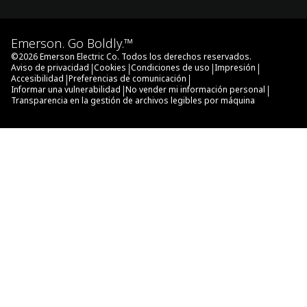
Emerson. Go Boldly.™
©
2026
Emerson Electric Co. Todos los derechos reservados.
|
|
|
|
Aviso de privacidad
Cookies
Condiciones de uso
Impresión
|
|
Accesibilidad
Preferencias de comunicación
|
|
Informar una vulnerabilidad
No vender mi información personal
Transparencia en la gestión de archivos legibles por máquina