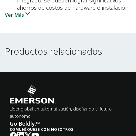
integrado, se pueden lograr significativos
ahorros de costos de hardware e instalación.
Ver Más
Productos relacionados
Productos relacionados
Líder global en automatización, diseñando el futuro
autónomo.
Go Boldly.™
COMUNÍQUESE CON NOSOTROS