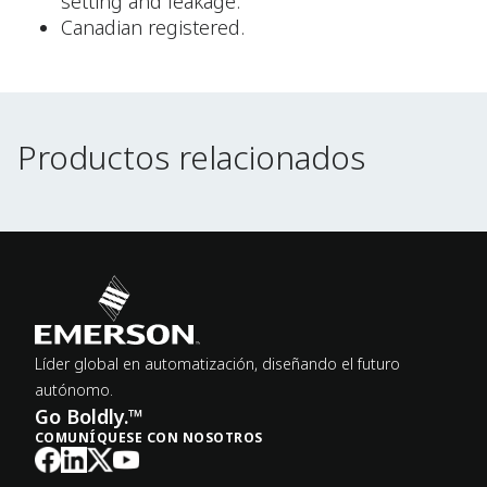
setting and leakage.
Canadian registered.
Productos relacionados
Productos relacionados
Líder global en automatización, diseñando el futuro
autónomo.
Go Boldly.™
COMUNÍQUESE CON NOSOTROS