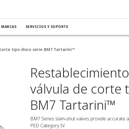
MARCAS
SERVICIOS Y SOPORTE
orte tipo disco serie BM7 Tartarini™
Restablecimiento
válvula de corte t
BM7 Tartarini™
BM7 Series slam‑shut valves provide accurate au
PED Category IV.