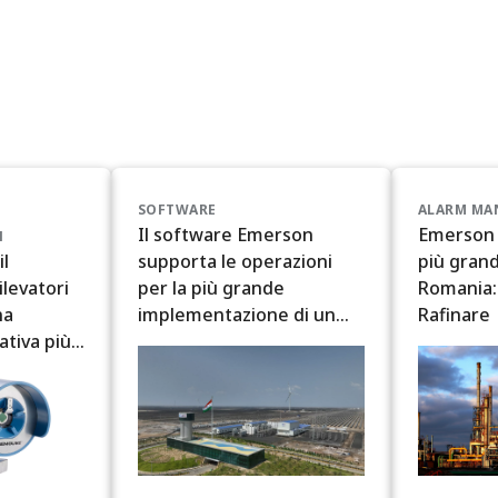
SOFTWARE
ALARM MA
Il software Emerson
Emerson 
N
l
supporta le operazioni
più grand
ilevatori
per la più grande
Romania:
na
implementazione di un
Rafinare
cativa più
sistema di stoccaggio di
energia a batteria in India