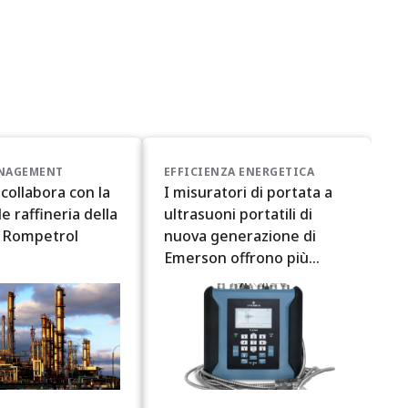
NAGEMENT
EFFICIENZA ENERGETICA
collabora con la
I misuratori di portata a
e raffineria della
ultrasuoni portatili di
 Rompetrol
nuova generazione di
Emerson offrono più
flessibilità per una
trasparenza a livello di
impianto