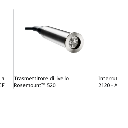
 a
Trasmettitore di livello
Interruttore
CF
Rosemount™ 520
2120 - A for