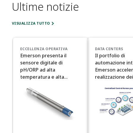
Ultime notizie
VISUALIZZA TUTTO
ECCELLENZA OPERATIVA
DATA CENTERS
Emerson presenta il
Il portfolio di
sensore digitale di
automazione int
pH/ORP ad alta
Emerson acceler
temperatura e alta
realizzazione de
pressione per condizioni
center per l'Inte
di processo difficili
Artificiale