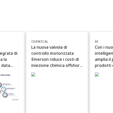
CHEMICAL
AI
La nuova valvola di
Con i nuo
egrata di
controllo motorizzata
intellige
a la
Emerson riduce i costi di
amplia il
i data
iniezione chimica offshore
prodotti 
lligenza
per le raffinerie
artificia