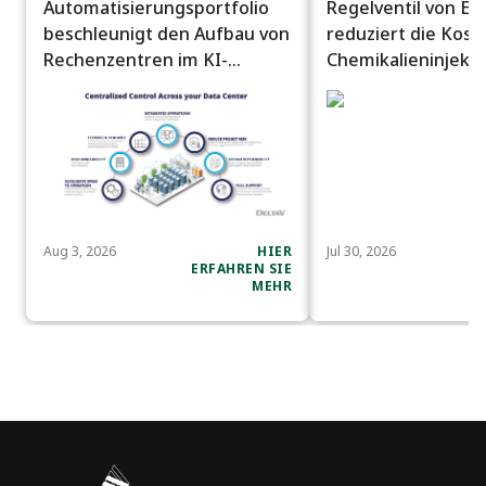
Automatisierungsportfolio
Regelventil von E
beschleunigt den Aufbau von
reduziert die Kost
Rechenzentren im KI-
Chemikalieninjekti
Maßstab.
Offshore-Anwendu
Raffinerien
Aug 3, 2026
HIER
Jul 30, 2026
ERFAHREN SIE
E
MEHR