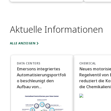
Aktuelle Informationen
ALLE ANZEIGEN
DATA CENTERS
CHEMICAL
Emersons integriertes
Neues motorisie
Automatisierungsportfoli
Regelventil von
o beschleunigt den
reduziert die Ko
Aufbau von
die Chemikalieni
Rechenzentren im KI-
in Offshore-
Maßstab.
Anwendungen f
Raffinerien