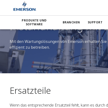
Emerson
Lifecycle-Services
Ersatzteile
PRODUKTE UND
Instandhaltung mit L
BRANCHEN
SUPPORT
SOFTWARE
Mit den Wartungslösungen von Emerson erhalten Sie d
effizient zu betreiben.
Ersatzteile
Wenn das entsprechende Ersatzteil fehlt, kann es durch d