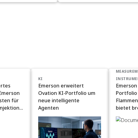
MEASUREM
KI
INSTRUME
rtes
Emerson erweitert
Emerson 
 Emerson
Ovation KI-Portfolio um
Portfolio
sten für
neue intelligente
Flammen
njektion
Agenten
bietet br
Anwendun
ür