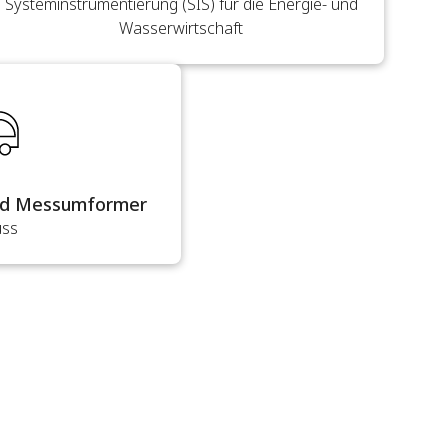
Systeminstrumentierung (SIS) für die Energie- und
Wasserwirtschaft
nd Messumformer
uss