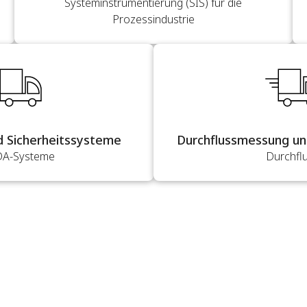
Systeminstrumentierung (SIS) für die
Prozessindustrie
d Sicherheitssysteme
Durchflussmessung u
A-Systeme
Durchfl