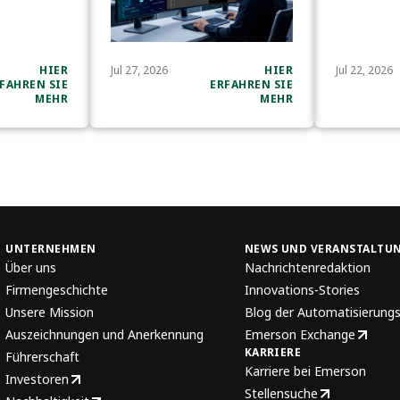
HIER
Jul 27, 2026
HIER
Jul 22, 2026
FAHREN SIE
ERFAHREN SIE
MEHR
MEHR
UNTERNEHMEN
NEWS UND VERANSTALTU
Über uns
Nachrichtenredaktion
Firmengeschichte
Innovations-Stories
Unsere Mission
Blog der Automatisierung
Auszeichnungen und Anerkennung
Emerson Exchange
KARRIERE
Führerschaft
Karriere bei Emerson
Investoren
Stellensuche