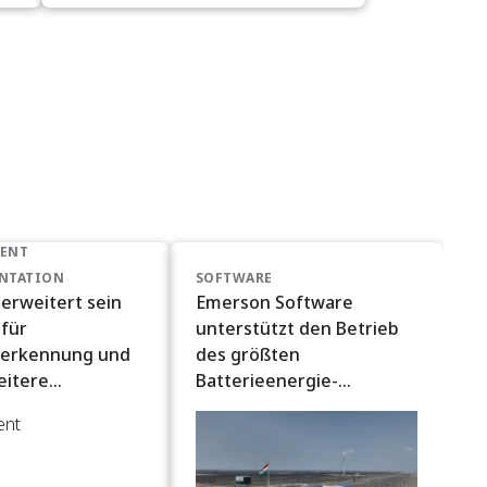
ENT
NTATION
SOFTWARE
erweitert sein
Emerson Software
 für
unterstützt den Betrieb
erkennung und
des größten
eitere
Batterieenergie-
gsflexibilität
Speichersystems in Indien