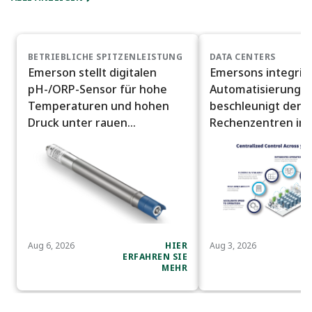
BETRIEBLICHE SPITZENLEISTUNG
DATA CENTERS
Emerson stellt digitalen
Emersons integrie
pH-/ORP-Sensor für hohe
Automatisierungsp
Temperaturen und hohen
beschleunigt den 
Druck unter rauen
Rechenzentren im 
Prozessbedingungen vor
Maßstab.
Aug 6, 2026
HIER
Aug 3, 2026
ERFAHREN SIE
E
MEHR