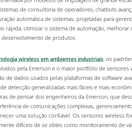
 alimentada por modelos de linguagem de grande escal
sistemas de consultoria de operadores, chatbots avan
ração automática de sistemas, projetadas para gerenci
s rápida, otimizar o sistema de automação, melhorar
 o desenvolvimento de produtos.
nologia wireless em ambientes industriais
: os padrões
vidos pela Emerson e o maior portfólio de sensores wi
o de dados usados pelas plataformas de software ava
de detecção generalizadas mais fáceis e mais econômic
iras de pensar dos engenheiros da Emerson, que de
erferência de comunicações complexas, gerenciamento
rnecer uma solução confiável. Os sensores wireless 
ente difíceis de se obter, como monitoramento de vá