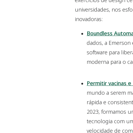
exercícios de design c
universidades, nos esf
inovadoras:
Boundless Automa
dados, a Emerson 
software para libe
moderna para o ca
Permitir vacinas e
mundo a serem mais
rápida e consisten
2023, formamos um 
tecnologia com um 
velocidade de com