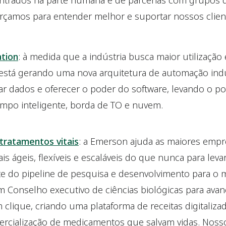
entrados na parte humana e de parcerias com grupos d
orçamos para entender melhor e suportar nossos clie
tion
: à medida que a indústria busca maior utilizaç
está gerando uma nova arquitetura de automação indus
rar dados e oferecer o poder do software, levando o 
mpo inteligente, borda de TO e nuvem.
 tratamentos vitais
: a Emerson ajuda as maiores empr
 ágeis, flexíveis e escaláveis do que nunca para leva
te do pipeline de pesquisa e desenvolvimento para o
Conselho executivo de ciências biológicas para avanç
clique, criando uma plataforma de receitas digitaliza
ercialização de medicamentos que salvam vidas. Nos