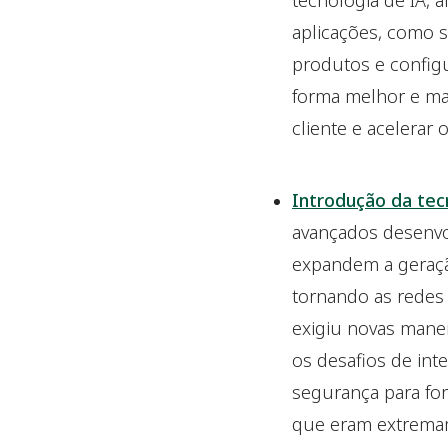
tecnologia de IA,
aplicações, como 
produtos e configu
forma melhor e mai
cliente e acelerar
Introdução da tec
avançados desenvol
expandem a geraçã
tornando as redes 
exigiu novas mane
os desafios de int
segurança para fo
que eram extremam