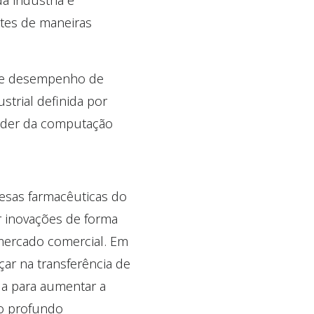
a indústria e
ntes de maneiras
ão e desempenho de
trial definida por
poder da computação
esas farmacêuticas do
r inovações de forma
 mercado comercial. Em
ar na transferência de
da para aumentar a
so profundo