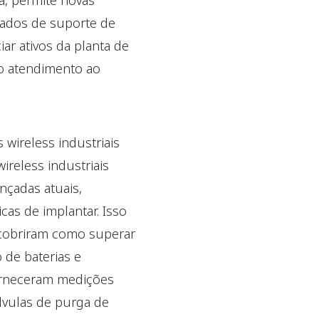
a, permite novas
çados de suporte de
ar ativos da planta de
 o atendimento ao
 wireless industriais
reless industriais
nçadas atuais,
as de implantar. Isso
scobriram como superar
 de baterias e
forneceram medições
lvulas de purga de