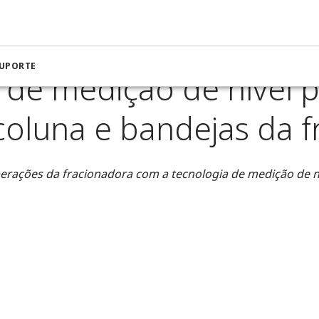
de medição para petróleo e gás
Soluções de medição de nível 
SUPORTE
 de medição de nível p
 coluna e bandejas da 
erações da fracionadora com a tecnologia de medição de n