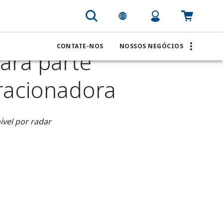
para parte inferior da coluna e bandejas da fracionadora
CONTATE-NOS
NOSSOS NEGÓCIOS
ara parte
fracionadora
ível por radar