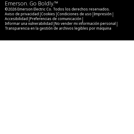
Emerson. Go Boldly.™
©
2026
Emerson Electric Co. Todos los derechos reservados.
|
|
|
|
Aviso de privacidad
Cookies
Condiciones de uso
Impresión
|
|
Accesibilidad
Preferencias de comunicación
|
|
Informar una vulnerabilidad
No vender mi información personal
Transparencia en la gestión de archivos legibles por máquina